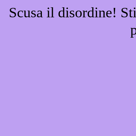
Scusa il disordine! St
p