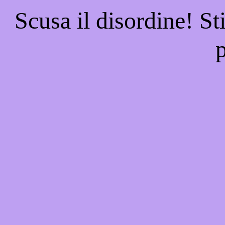
Scusa il disordine! St
p