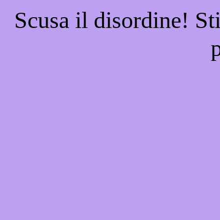
Scusa il disordine! St
p