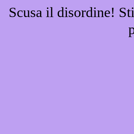
Scusa il disordine! St
p