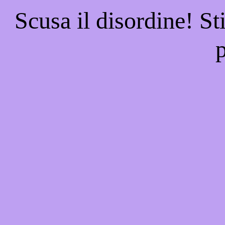
Scusa il disordine! St
p