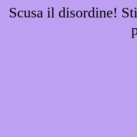
Scusa il disordine! St
p