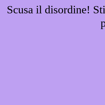
Scusa il disordine! St
p