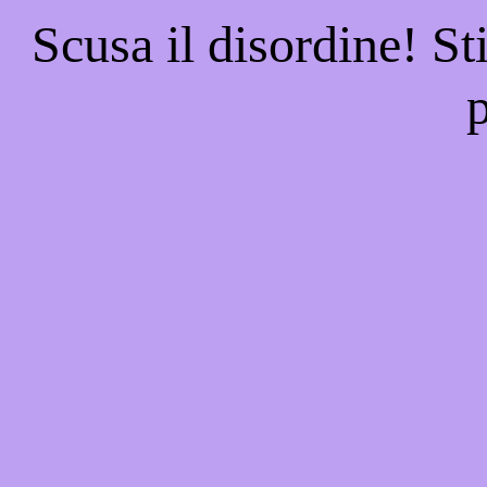
Scusa il disordine! St
p