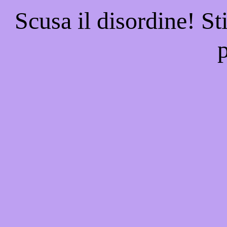
Scusa il disordine! St
p