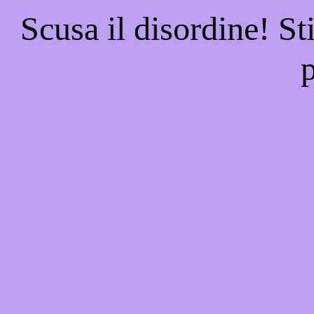
Scusa il disordine! St
p