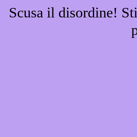
Scusa il disordine! St
p