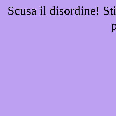
Scusa il disordine! St
p