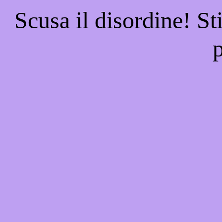
Scusa il disordine! St
p